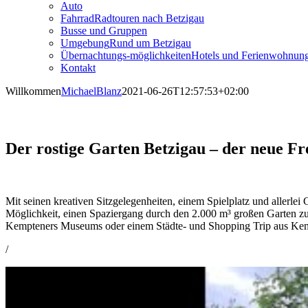
Auto
Fahrrad
Radtouren nach Betzigau
Busse und Gruppen
Umgebung
Rund um Betzigau
Übernachtungs-möglichkeiten
Hotels und Ferienwohnun
Kontakt
Willkommen
MichaelBlanz
2021-06-26T12:57:53+02:00
Der rostige Garten Betzigau – der neue Fr
Mit seinen kreativen Sitzgelegenheiten, einem Spielplatz und allerlei
Möglichkeit, einen Spaziergang durch den 2.000 m³ großen Garten zu 
Kempteners Museums oder einem Städte- und Shopping Trip aus Kempte
/