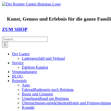
Skip
to
content
Kunst, Genuss und Erlebnis für die ganze Familie
ZUM SHOP
Search
for:
Der Garten
Ladengeschäft und Verkauf
Service
Edelrost Katalog
Veranstaltungen
BLOG
Reiseinfo
Auto
Fahrrad
Radtouren nach Betzigau
Busse und Gruppen
Umgebung
Rund um Betzigau
Übernachtungs-möglichkeiten
Hotels und Ferienwohnun
Kontakt