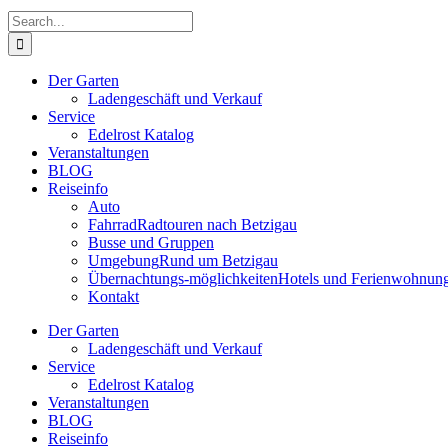
Search
for:
Der Garten
Ladengeschäft und Verkauf
Service
Edelrost Katalog
Veranstaltungen
BLOG
Reiseinfo
Auto
Fahrrad
Radtouren nach Betzigau
Busse und Gruppen
Umgebung
Rund um Betzigau
Übernachtungs-möglichkeiten
Hotels und Ferienwohnun
Kontakt
Der Garten
Ladengeschäft und Verkauf
Service
Edelrost Katalog
Veranstaltungen
BLOG
Reiseinfo