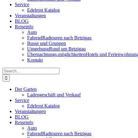
Service
Edelrost Katalog
Veranstaltungen
BLOG
Reiseinfo
Auto
Fahrrad
Radtouren nach Betzigau
Busse und Gruppen
Umgebung
Rund um Betzigau
Übernachtungs-möglichkeiten
Hotels und Ferienwohnun
Kontakt
Search
for:
Der Garten
Ladengeschäft und Verkauf
Service
Edelrost Katalog
Veranstaltungen
BLOG
Reiseinfo
Auto
Fahrrad
Radtouren nach Betzigau