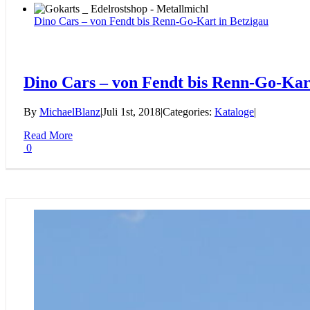
Dino Cars – von Fendt bis Renn-Go-Kart in Betzigau
Dino Cars – von Fendt bis Renn-Go-Kar
By
MichaelBlanz
|
Juli 1st, 2018
|
Categories:
Kataloge
|
Read More
0