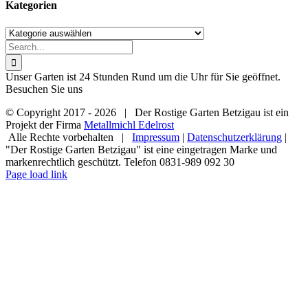
Kategorien
Kategorien
Search
for:
Unser Garten ist 24 Stunden Rund um die Uhr für Sie geöffnet.
Besuchen Sie uns
© Copyright 2017 -
2026 | Der Rostige Garten Betzigau ist ein
Projekt der Firma
Metallmichl Edelrost
Alle Rechte vorbehalten |
Impressum
|
Datenschutzerklärung
|
"Der Rostige Garten Betzigau" ist eine eingetragen Marke und
markenrechtlich geschützt. Telefon 0831-989 092 30
Facebook
X
Instagram
Page load link
Go
to
Top