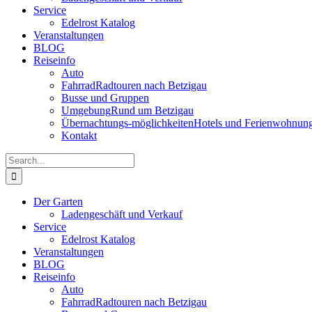
Service
Edelrost Katalog
Veranstaltungen
BLOG
Reiseinfo
Auto
Fahrrad
Radtouren nach Betzigau
Busse und Gruppen
Umgebung
Rund um Betzigau
Übernachtungs-möglichkeiten
Hotels und Ferienwohnun
Kontakt
Search
for:
Der Garten
Ladengeschäft und Verkauf
Service
Edelrost Katalog
Veranstaltungen
BLOG
Reiseinfo
Auto
Fahrrad
Radtouren nach Betzigau