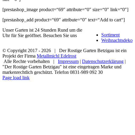
[prestashop_image product=“69″ attribute=“0″ size=“0″ link=“0″]
[prestashop_add product=“69″ attribute=“0″ text=“Add to cart“]
Unser Garten ist 24 Stunden Rund um die
Sortiment
Uhr für Sie geöffnet. Besuchen Sie uns
Weihnachtsdeko
© Copyright 2017 -
2026 | Der Rostige Garten Betzigau ist ein
Projekt der Firma
Metallmichl Edelrost
Alle Rechte vorbehalten |
Impressum
|
Datenschutzerklärung
|
"Der Rostige Garten Betzigau" ist eine eingetragen Marke und
markenrechtlich geschützt. Telefon 0831-989 092 30
Facebook
X
Instagram
Page load link
Go
to
Top