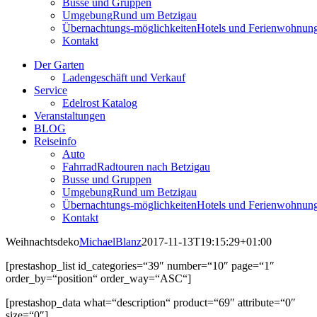
Busse und Gruppen
Umgebung
Rund um Betzigau
Übernachtungs-möglichkeiten
Hotels und Ferienwohnun
Kontakt
Der Garten
Ladengeschäft und Verkauf
Service
Edelrost Katalog
Veranstaltungen
BLOG
Reiseinfo
Auto
Fahrrad
Radtouren nach Betzigau
Busse und Gruppen
Umgebung
Rund um Betzigau
Übernachtungs-möglichkeiten
Hotels und Ferienwohnun
Kontakt
Weihnachtsdeko
MichaelBlanz
2017-11-13T19:15:29+01:00
[prestashop_list id_categories=“39″ number=“10″ page=“1″
order_by=“position“ order_way=“ASC“]
[prestashop_data what=“description“ product=“69″ attribute=“0″
size=“0″]