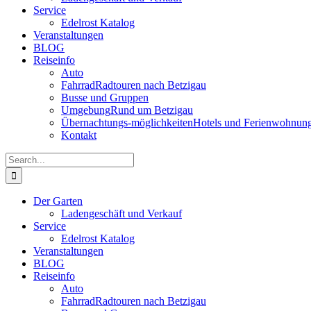
Service
Edelrost Katalog
Veranstaltungen
BLOG
Reiseinfo
Auto
Fahrrad
Radtouren nach Betzigau
Busse und Gruppen
Umgebung
Rund um Betzigau
Übernachtungs-möglichkeiten
Hotels und Ferienwohnun
Kontakt
Search
for:
Der Garten
Ladengeschäft und Verkauf
Service
Edelrost Katalog
Veranstaltungen
BLOG
Reiseinfo
Auto
Fahrrad
Radtouren nach Betzigau